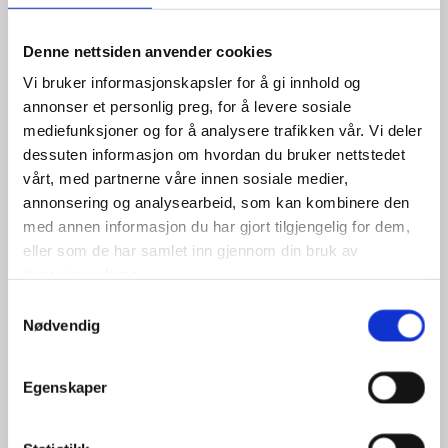
Denne nettsiden anvender cookies
04
Vi bruker informasjonskapsler for å gi innhold og
annonser et personlig preg, for å levere sosiale
Voksing
mediefunksjoner og for å analysere trafikken vår. Vi deler
dessuten informasjon om hvordan du bruker nettstedet
Vi tilbyr voks til ansikt og kropp. Få en mykere
vårt, med partnerne våre innen sosiale medier,
hårvekst og et resultat som varer lengre.
annonsering og analysearbeid, som kan kombinere den
med annen informasjon du har gjort tilgjengelig for dem,
eller som de har samlet inn gjennom din bruk av
tjenestene deres.
Samtykkevalg
Nødvendig
Se alle behandlinger
Egenskaper